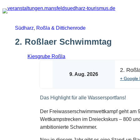
Zum
Inhalt
springen
Südharz
,
Roßla & Dittichenrode
2. Roßlaer Schwimmtag
Kiesgrube Roßla
2. Roßl
9. Aug. 2026
+ Google 
Das Highlight für alle Wassersportfans!
Der Freiwasserschwimmwettkampf geht am 9.
Wettkampstrecken im Dreieckskurs – 800 und
ambitionierte Schwimmer.
Neu in diesem Jahr gibt es eine Stand-up-P