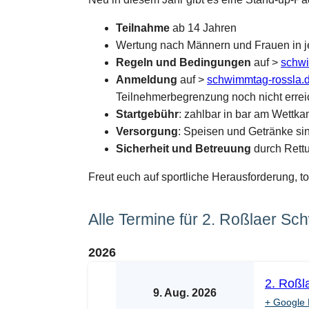
Teilnahme
ab 14 Jahren
Wertung nach Männern und Frauen in je
Regeln und Bedingungen
auf >
schwi
Anmeldung
auf >
schwimmtag-rossla.
Teilnehmerbegrenzung noch nicht erreic
Startgebühr
: zahlbar in bar am Wettk
Versorgung
: Speisen und Getränke sind
Sicherheit und Betreuung
durch Rettu
Freut euch auf sportliche Herausforderung, t
Alle Termine für 2. Roßlaer S
2026
2. Roßl
9. Aug. 2026
+ Google 