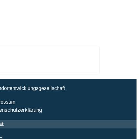
ndortentwicklungsgesellschaft
ressum
enschutzerklärung
at
bH