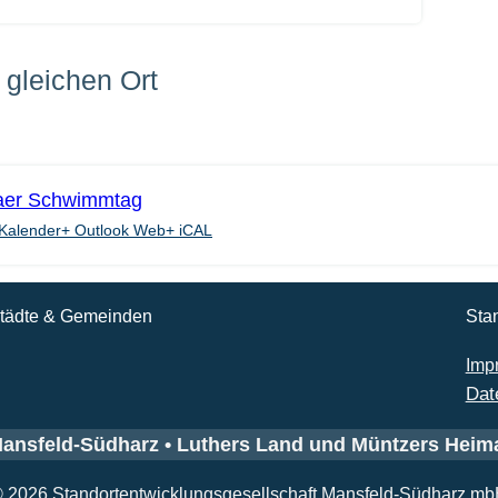
gleichen Ort
aer Schwimmtag
Kalender
+ Outlook Web
+ iCAL
tädte & Gemeinden
Sta
Imp
Dat
ansfeld-Südharz • Luthers Land und Müntzers Heim
 2026 Standortentwicklungsgesellschaft Mansfeld-Südharz m