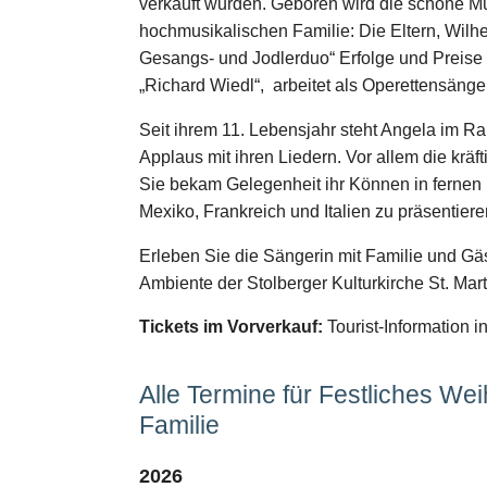
verkauft wurden. Geboren wird die schöne Mü
hochmusikalischen Familie: Die Eltern, Wilh
Gesangs- und Jodlerduo“ Erfolge und Preise
„Richard Wiedl“, arbeitet als Operettensänger
Seit ihrem 11. Lebensjahr steht Angela im Ram
Applaus mit ihren Liedern. Vor allem die kräft
Sie bekam Gelegenheit ihr Können in fernen
Mexiko, Frankreich und Italien zu präsentiere
Erleben Sie die Sängerin mit Familie und Gäs
Ambiente der Stolberger Kulturkirche St. Mart
Tickets im Vorverkauf:
Tourist-Information i
Alle Termine für Festliches We
Familie
2026