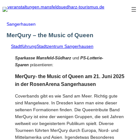
Zum
Inhalt
springen
Sangerhausen
MerQury – the Music of Queen
Stadtführung
Stadtzentrum Sangerhausen
Sparkasse Mansfeld-Südharz
und
PS-Lotterie-
Sparen
präsentieren:
MerQury- the Music of Queen am 21. Juni 2025
in der RosenArena Sangerhausen
Coverbands gibt es wie Sand am Meer. Richtig gute
sind Mangelware. In Dresden kann man eine dieser
seltenen Formationen finden. Die Queentribute Band
MerQury ist eine der wenigen Gruppen, die seit Jahren
weltweit vor begeistertem Publikum spielt. Diverse
Tourneen führten MerQury durch Europa, Nord- und
Mittelamerika und Asien. Irgendetwas Besonderes