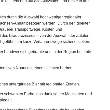
lokal!“ lebt und auf alle Aktivitäten und Feste in der
ich durch die Auswahl hochwertiger regionaler
s Sachsen-Anhalt bezogen werden. Durch den direkten
Brauerei Transportwege, Kosten und
tt des Brauprozesses – von der Auswahl der Zutaten
rchgeführt, um kurze Verfahrenswege sicherzustellen.
r handwerklich gebraute und in der Region beliebte
intensiven Nuancen, einem leichten herben
.
isches untergäriges Bier mit regionalen Zutaten.
einer schwarzen Farbe, das dank seiner Malzsorten und
piegelt.