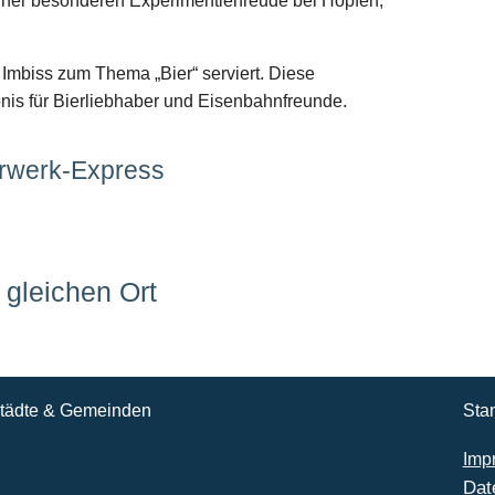
 einer besonderen Experimentierfreude bei Hopfen,
Imbiss zum Thema „Bier“ serviert. Diese
bnis für Bierliebhaber und Eisenbahnfreunde.
erwerk-Express
gleichen Ort
tädte & Gemeinden
Sta
Imp
Dat