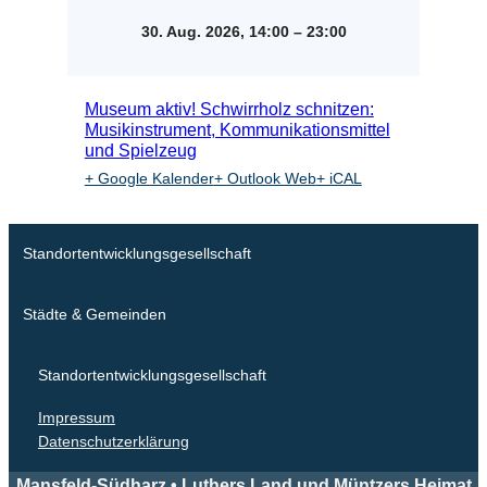
30. Aug. 2026, 14:00
–
23:00
Museum aktiv! Schwirrholz schnitzen:
Musikinstrument, Kommunikationsmittel
und Spielzeug
+ Google Kalender
+ Outlook Web
+ iCAL
Standortentwicklungsgesellschaft
Städte & Gemeinden
Standortentwicklungsgesellschaft
Impressum
Datenschutzerklärung
Mansfeld-Südharz • Luthers Land und Müntzers Heimat