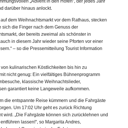
mungsvollen „Advent in den Höfen“, der jedes Jahr
d darüber hinaus anlockt.
e auf dem Weihnachtsmarkt vor dem Rathaus, stecken
e sich die Finger nach dem Genuss der
smarkt, der bereits zweimal als schönster in
auch in diesem Jahr wieder seine Pforten vor einer
rn.“ – so die Pressemitteilung Tourist Information
 von kulinarischen Köstlichkeiten bis hin zu
it nicht genug: Ein vielfältiges Bühnenprogramm
nnbesuche, klassische Weihnachtslieder,
ssen garantiert keine Langeweile aufkommen.
 um die entspannte Reise kümmern und die Fahrgäste
sorgen. Um 17:02 Uhr geht es zurück Richtung
t wird. „Die Fahrgäste können sich zurücklehnen und
ntführen lassen!“, so Margarita Andres,