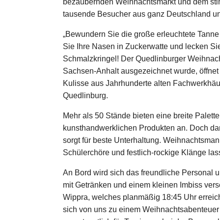
bezaubernden Weihnachtsmarkt und dem stim
tausende Besucher aus ganz Deutschland un
„Bewundern Sie die große erleuchtete Tann
Sie Ihre Nasen in Zuckerwatte und lecken Si
Schmalzkringel! Der Quedlinburger Weihnacht
Sachsen-Anhalt ausgezeichnet wurde, öffnet 
Kulisse aus Jahrhunderte alten Fachwerkhäuse
Quedlinburg.
Mehr als 50 Stände bieten eine breite Palette
kunsthandwerklichen Produkten an. Doch dam
sorgt für beste Unterhaltung. Weihnachtsma
Schülerchöre und festlich-rockige Klänge la
An Bord wird sich das freundliche Personal
mit Getränken und einem kleinen Imbiss ver
Wippra, welches planmäßig 18:45 Uhr erreich
sich von uns zu einem Weihnachtsabenteuer e