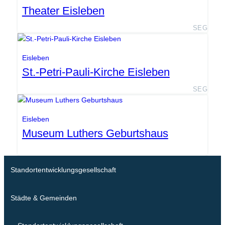
Theater Eisleben
SEG
Eisleben
St.-Petri-Pauli-Kirche Eisleben
SEG
Eisleben
Museum Luthers Geburtshaus
Standortentwicklungsgesellschaft
Städte & Gemeinden