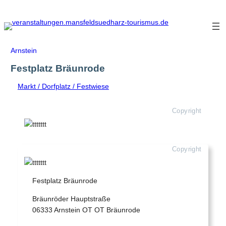
Zum
Inhalt
springen
Arnstein
Festplatz Bräunrode
Markt / Dorfplatz / Festwiese
Copyright
Copyright
Festplatz Bräunrode
Bräunröder Hauptstraße
06333 Arnstein OT OT Bräunrode