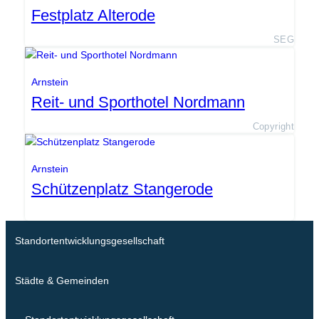
Festplatz Alterode
SEG
Arnstein
Reit- und Sporthotel Nordmann
Copyright
Arnstein
Schützenplatz Stangerode
Standortentwicklungsgesellschaft
Städte & Gemeinden