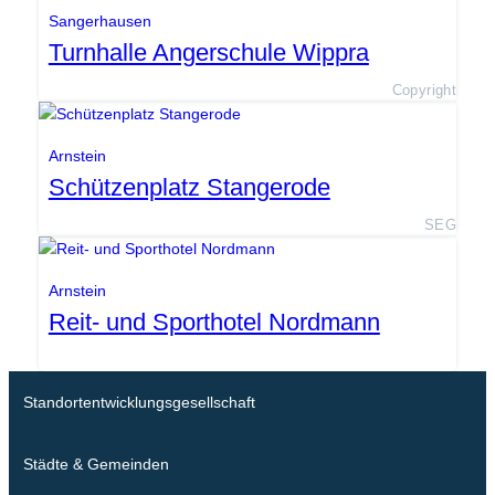
Sangerhausen
Turnhalle Angerschule Wippra
Copyright
Arnstein
Schützenplatz Stangerode
SEG
Arnstein
Reit- und Sporthotel Nordmann
Standortentwicklungsgesellschaft
Städte & Gemeinden