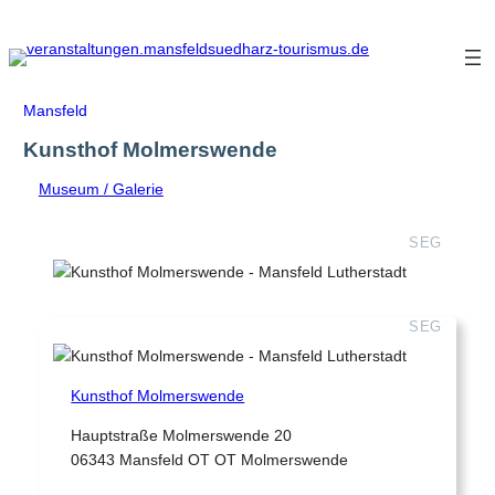
Zum
Inhalt
springen
Mansfeld
Kunsthof Molmerswende
Museum / Galerie
SEG
SEG
Kunsthof Molmerswende
Hauptstraße Molmerswende 20
06343 Mansfeld OT OT Molmerswende