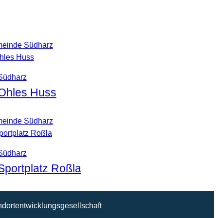
einde Südharz
Südharz
Ohles Huss
einde Südharz
Südharz
Sportplatz Roßla
ndortentwicklungsgesellschaft