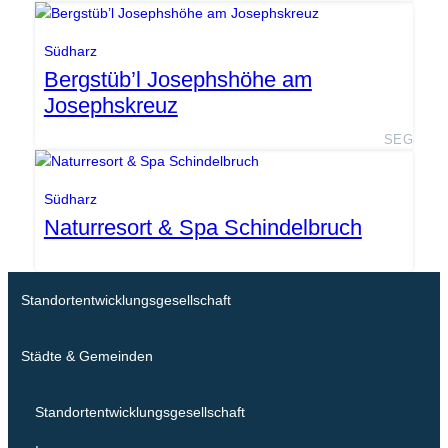
Südharz
Bergstüb’l Josephshöhe am
Josephskreuz
SEG
Südharz
Naturresort & Spa Schindelbruch
Standortentwicklungsgesellschaft
Städte & Gemeinden
Standortentwicklungsgesellschaft