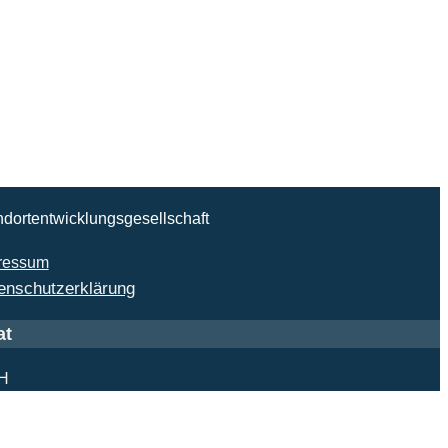
ndortentwicklungsgesellschaft
ressum
enschutzerklärung
at
bH