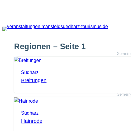
Zum
Inhalt
springen
Regionen
–
Seite 1
Gemein
Südharz
Breitungen
Gemein
Südharz
Hainrode