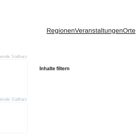
Regionen
Veranstaltungen
Orte
inde Südharz
Inhalte filtern
inde Südharz