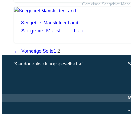
Gemeinde Seegebiet Mansf
Seegebiet Mansfelder Land
Seegebiet Mansfelder Land
←
Vorherige Seite
1
2
Standortentwicklungsgesellschaft
S
M
©