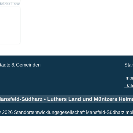
elder Land
tädte & Gemeinden
Sta
Imp
Dat
ansfeld-Südharz • Luthers Land und Müntzers Heim
 2026 Standortentwicklungsgesellschaft Mansfeld-Südharz m