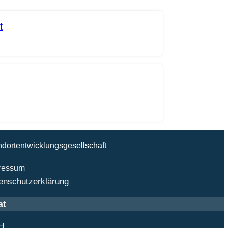
t
ndortentwicklungsgesellschaft
ressum
enschutzerklärung
at
bH