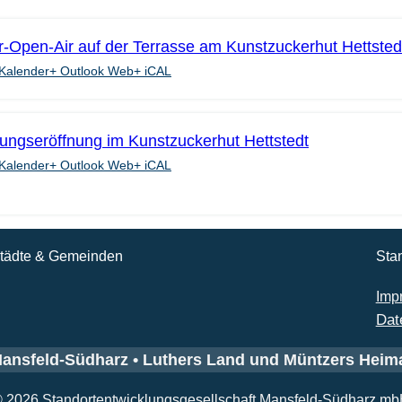
Open-Air auf der Terrasse am Kunstzuckerhut Hettsted
Kalender
+ Outlook Web
+ iCAL
lungseröffnung im Kunstzuckerhut Hettstedt
Kalender
+ Outlook Web
+ iCAL
tädte & Gemeinden
Sta
Imp
Dat
ansfeld-Südharz • Luthers Land und Müntzers Heim
 2026 Standortentwicklungsgesellschaft Mansfeld-Südharz m