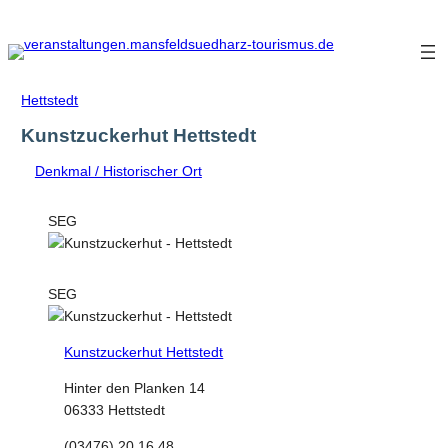
Zum
Inhalt
springen
Hettstedt
Kunstzuckerhut Hettstedt
Denkmal / Historischer Ort
SEG
SEG
Kunstzuckerhut Hettstedt
Hinter den Planken 14
06333 Hettstedt
(03476) 20 16 48