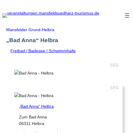
Zum
Inhalt
springen
Mansfelder Grund-Helbra
„Bad Anna“ Helbra
Freibad / Badesee / Schwimmhalle
SEG
SEG
„Bad Anna“ Helbra
Zum Bad Anna
06311 Helbra