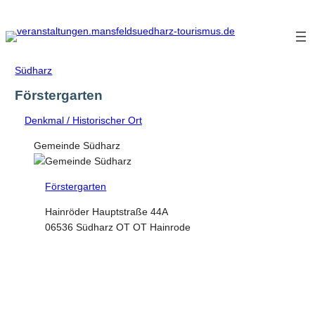
Zum
Inhalt
springen
Südharz
Förstergarten
Denkmal / Historischer Ort
Gemeinde Südharz
Förstergarten
Hainröder Hauptstraße 44A
06536 Südharz OT OT Hainrode