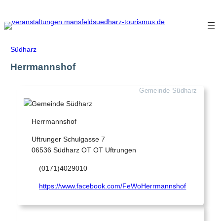
Zum
Inhalt
springen
Südharz
Herrmannshof
Gemeinde Südharz
Herrmannshof
Uftrunger Schulgasse 7
06536 Südharz OT OT Uftrungen
(0171)4029010
https://www.facebook.com/FeWoHerrmannshof