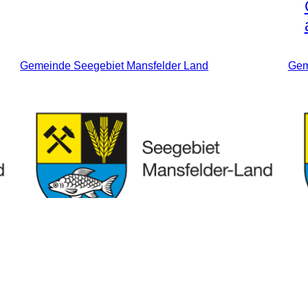
Gemeinde Seegebiet Mansfelder Land
Gem
Seegebiet Mansfelder Land
Sportplatz Röblingen am See