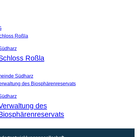
G
Südharz
Schloss Roßla
einde Südharz
Südharz
Verwaltung des
Biosphärenreservats