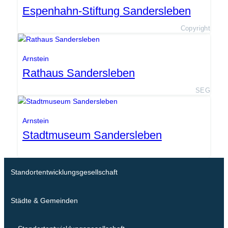
Espenhahn-Stiftung Sandersleben
Copyright
Arnstein
Rathaus Sandersleben
SEG
Arnstein
Stadtmuseum Sandersleben
Standortentwicklungsgesellschaft
Städte & Gemeinden