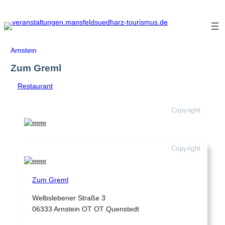
Zum
Inhalt
springen
Arnstein
Zum Greml
Restaurant
Copyright
Copyright
Zum Greml
Welbslebener Straße 3
06333 Arnstein OT OT Quenstedt