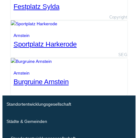
Festplatz Sylda
Copyright
Arnstein
Sportplatz Harkerode
SEG
Arnstein
Burgruine Arnstein
Standortentwicklungsgesellschaft
Städte & Gemeinden