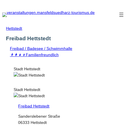
Zum
Inhalt
springen
Hettstedt
Freibad Hettstedt
Freibad / Badesee / Schwimmhalle
👨‍👩‍👧‍👦
Familienfreundlich
Stadt Hettstedt
Stadt Hettstedt
Freibad Hettstedt
Sanderslebener Straße
06333 Hettstedt