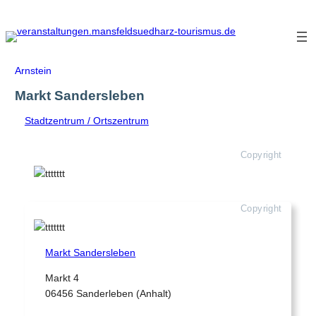
Zum
Inhalt
springen
Arnstein
Markt Sandersleben
Stadtzentrum / Ortszentrum
Copyright
Copyright
Markt Sandersleben
Markt 4
06456 Sanderleben (Anhalt)