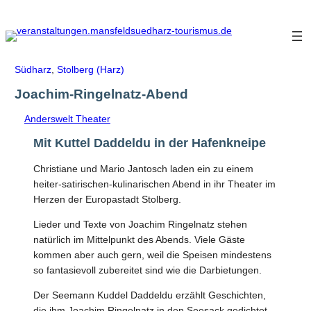
Zum
Inhalt
springen
Südharz
,
Stolberg (Harz)
Joachim-Ringelnatz-Abend
Anderswelt Theater
Mit Kuttel Daddeldu in der Hafenkneipe
Christiane und Mario Jantosch laden ein zu einem
heiter-satirischen-kulinarischen Abend in ihr Theater im
Herzen der Europastadt Stolberg.
Lieder und Texte von Joachim Ringelnatz stehen
natürlich im Mittelpunkt des Abends. Viele Gäste
kommen aber auch gern, weil die Speisen mindestens
so fantasievoll zubereitet sind wie die Darbietungen.
Der Seemann Kuddel Daddeldu erzählt Geschichten,
die ihm Joachim Ringelnatz in den Seesack gedichtet